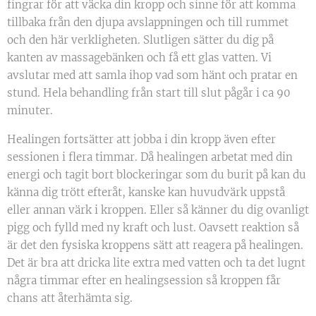
fingrar för att väcka din kropp och sinne för att komma
tillbaka från den djupa avslappningen och till rummet
och den här verkligheten. Slutligen sätter du dig på
kanten av massagebänken och få ett glas vatten. Vi
avslutar med att samla ihop vad som hänt och pratar en
stund. Hela behandling från start till slut pågår i ca 90
minuter.
Healingen fortsätter att jobba i din kropp även efter
sessionen i flera timmar. Då healingen arbetat med din
energi och tagit bort blockeringar som du burit på kan du
känna dig trött efteråt, kanske kan huvudvärk uppstå
eller annan värk i kroppen. Eller så känner du dig ovanligt
pigg och fylld med ny kraft och lust. Oavsett reaktion så
är det den fysiska kroppens sätt att reagera på healingen.
Det är bra att dricka lite extra med vatten och ta det lugnt
några timmar efter en healingsession så kroppen får
chans att återhämta sig.