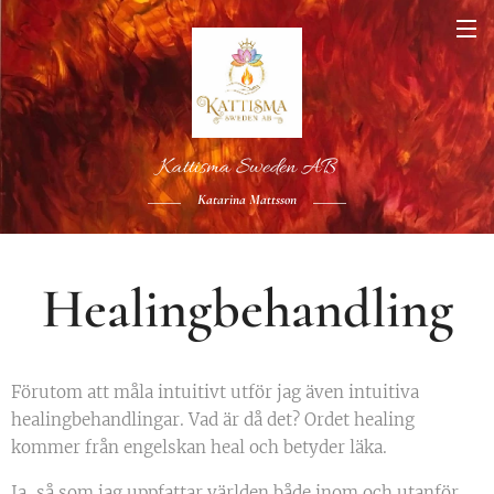
Kattisma Sweden AB
Katarina Mattsson
Healingbehandling
Förutom att måla intuitivt utför jag även intuitiva
healingbehandlingar. Vad är då det? Ordet healing
kommer från engelskan heal och betyder läka.
Ja, så som jag uppfattar världen både inom och utanför