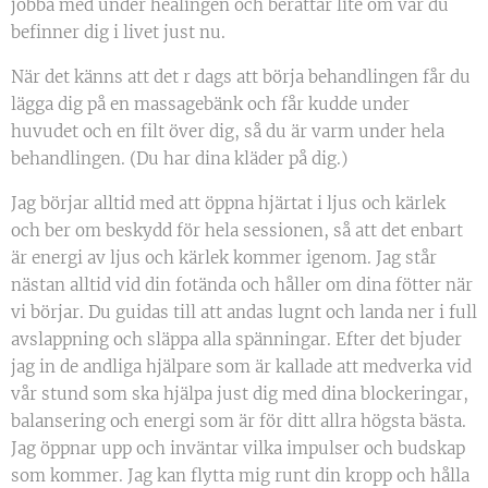
jobba med under healingen och berättar lite om var du
befinner dig i livet just nu.
När det känns att det r dags att börja behandlingen får du
lägga dig på en massagebänk och får kudde under
huvudet och en filt över dig, så du är varm under hela
behandlingen. (Du har dina kläder på dig.)
Jag börjar alltid med att öppna hjärtat i ljus och kärlek
och ber om beskydd för hela sessionen, så att det enbart
är energi av ljus och kärlek kommer igenom. Jag står
nästan alltid vid din fotända och håller om dina fötter när
vi börjar. Du guidas till att andas lugnt och landa ner i full
avslappning och släppa alla spänningar. Efter det bjuder
jag in de andliga hjälpare som är kallade att medverka vid
vår stund som ska hjälpa just dig med dina blockeringar,
balansering och energi som är för ditt allra högsta bästa.
Jag öppnar upp och inväntar vilka impulser och budskap
som kommer. Jag kan flytta mig runt din kropp och hålla